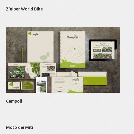
Z'niper World Bike
Mar
Tec
Fge
Campoli
Moto dei Miti