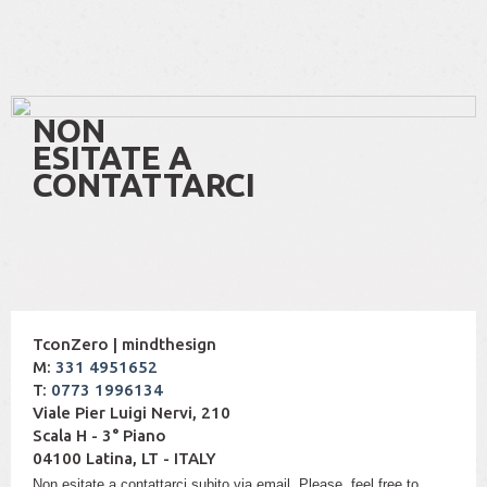
NON
ESITATE A
CONTATTARCI
TconZero | mindthesign
M:
331 4951652
T:
0773 1996134
Viale Pier Luigi Nervi, 210
Scala H - 3° Piano
04100 Latina, LT - ITALY
Non esitate a contattarci subito via email. Please, feel free to