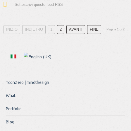
Sottoscrivi questo feed RSS
INIZIO
INDIETRO
1
2
AVANTI
FINE
Pagina 1 di 2
TconZero | mindthesign
What
Portfolio
Blog