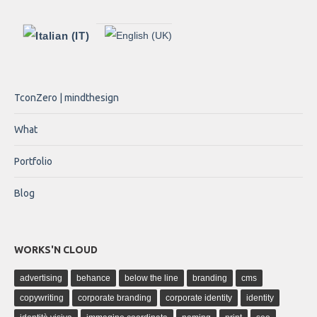
TconZero | mindthesign
What
Portfolio
Blog
WORKS'N CLOUD
advertising
behance
below the line
branding
cms
copywriting
corporate branding
corporate identity
identity