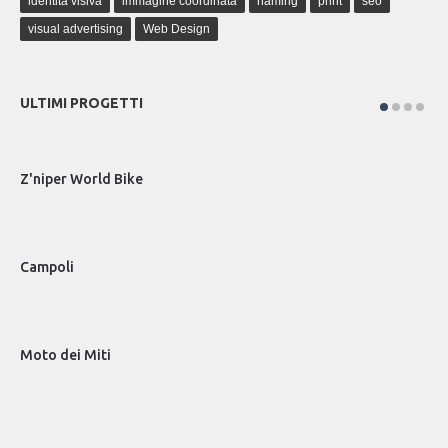
identità visiva
immagine coordinata
naming
print
seo
visual advertising
Web Design
ULTIMI PROGETTI
Z'niper World Bike
Mar
Campoli
Tec
Moto dei Miti
Fge