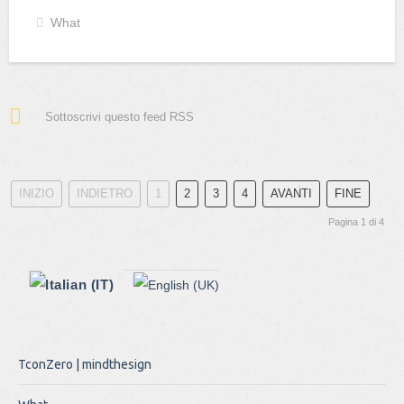
What
Sottoscrivi questo feed RSS
INIZIO
INDIETRO
1
2
3
4
AVANTI
FINE
Pagina 1 di 4
TconZero | mindthesign