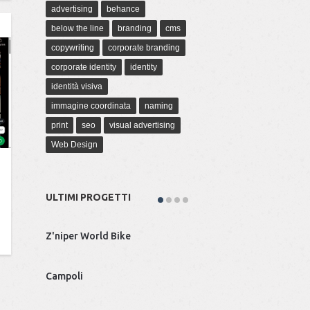
advertising
behance
below the line
branding
cms
copywriting
corporate branding
corporate identity
identity
identità visiva
immagine coordinata
naming
print
seo
visual advertising
Web Design
ULTIMI PROGETTI
Z'niper World Bike
Marcello Ballardini Art
Campoli
Tecnitalia