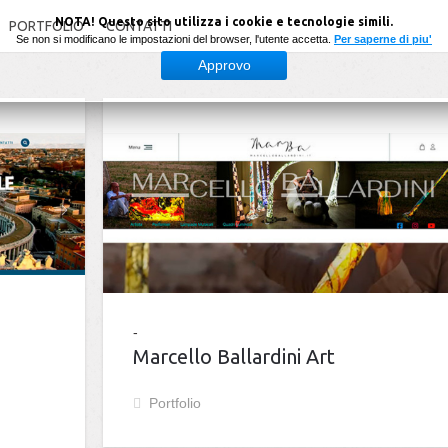
NOTA! Questo sito utilizza i cookie e tecnologie simili.
PORTFOLIO
CONTATTI
Se non si modificano le impostazioni del browser, l'utente accetta.
Per saperne di piu'
Approvo
Marcello Ballardini Art
Portfolio