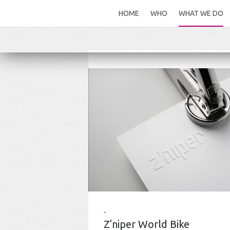
HOME
WHO
WHAT WE DO
Z'niper World Bike