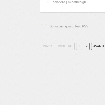
TconZero | mindthesign
Sottoscrivi questo feed RSS
INIZIO
INDIETRO
1
2
AVANTI