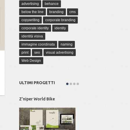
advertising
behance
below the line
branding
cms
copywriting
corporate branding
corporate identity
identity
identità visiva
immagine coordinata
naming
print
seo
visual advertising
Web Design
ULTIMI PROGETTI
Z'niper World Bike
Marcello Ballardini Art
Tecnitalia